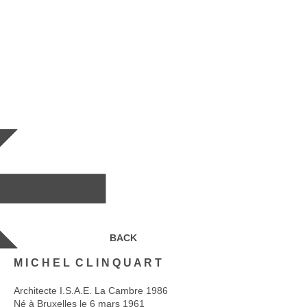
BACK
M I C H E L C L I N Q U A R T
Architecte I.S.A.E. La Cambre 1986
Né à Bruxelles le 6 mars 1961